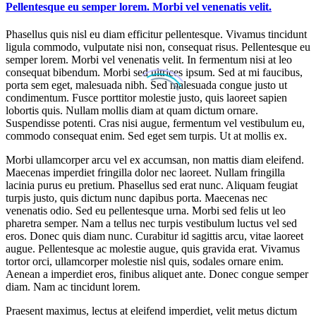
Pellentesque eu semper lorem. Morbi vel venenatis velit.
Phasellus quis nisl eu diam efficitur pellentesque. Vivamus tincidunt
ligula commodo, vulputate nisi non, consequat risus. Pellentesque eu
semper lorem. Morbi vel venenatis velit. In fermentum nisi at leo
consequat bibendum. Morbi sed ultrices ipsum. Sed at mi faucibus,
porta sem eget, malesuada nibh. Sed malesuada congue justo ut
condimentum. Fusce porttitor molestie justo, quis laoreet sapien
lobortis quis. Nullam mollis diam at quam dictum ornare.
Suspendisse potenti. Cras nisi augue, fermentum vel vestibulum eu,
commodo consequat enim. Sed eget sem turpis. Ut at mollis ex.
Morbi ullamcorper arcu vel ex accumsan, non mattis diam eleifend.
Maecenas imperdiet fringilla dolor nec laoreet. Nullam fringilla
lacinia purus eu pretium. Phasellus sed erat nunc. Aliquam feugiat
turpis justo, quis dictum nunc dapibus porta. Maecenas nec
venenatis odio. Sed eu pellentesque urna. Morbi sed felis ut leo
pharetra semper. Nam a tellus nec turpis vestibulum luctus vel sed
eros. Donec quis diam nunc. Curabitur id sagittis arcu, vitae laoreet
augue. Pellentesque ac molestie augue, quis gravida erat. Vivamus
tortor orci, ullamcorper molestie nisl quis, sodales ornare enim.
Aenean a imperdiet eros, finibus aliquet ante. Donec congue semper
diam. Nam ac tincidunt lorem.
Praesent maximus, lectus at eleifend imperdiet, velit metus dictum