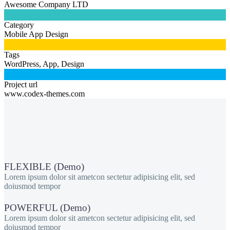
Awesome Company LTD

Category
Mobile App Design

Tags
WordPress, App, Design

Project url
www.codex-themes.com
FLEXIBLE (Demo)
Lorem ipsum dolor sit ametcon sectetur adipisicing elit, sed
doiusmod tempor
POWERFUL (Demo)
Lorem ipsum dolor sit ametcon sectetur adipisicing elit, sed
doiusmod tempor