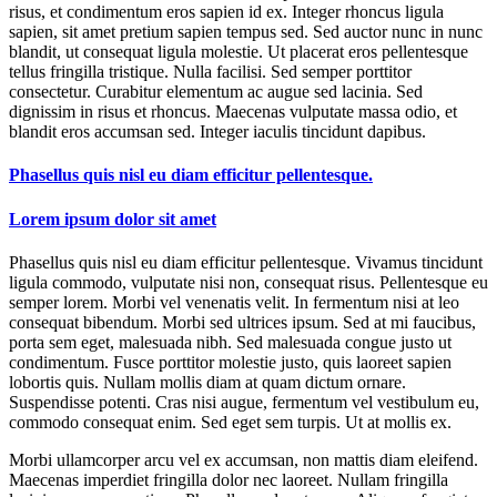
risus, et condimentum eros sapien id ex. Integer rhoncus ligula
sapien, sit amet pretium sapien tempus sed. Sed auctor nunc in nunc
blandit, ut consequat ligula molestie. Ut placerat eros pellentesque
tellus fringilla tristique. Nulla facilisi. Sed semper porttitor
consectetur. Curabitur elementum ac augue sed lacinia. Sed
dignissim in risus et rhoncus. Maecenas vulputate massa odio, et
blandit eros accumsan sed. Integer iaculis tincidunt dapibus.
Phasellus quis nisl eu diam efficitur pellentesque.
Lorem ipsum dolor sit amet
Phasellus quis nisl eu diam efficitur pellentesque. Vivamus tincidunt
ligula commodo, vulputate nisi non, consequat risus. Pellentesque eu
semper lorem. Morbi vel venenatis velit. In fermentum nisi at leo
consequat bibendum. Morbi sed ultrices ipsum. Sed at mi faucibus,
porta sem eget, malesuada nibh. Sed malesuada congue justo ut
condimentum. Fusce porttitor molestie justo, quis laoreet sapien
lobortis quis. Nullam mollis diam at quam dictum ornare.
Suspendisse potenti. Cras nisi augue, fermentum vel vestibulum eu,
commodo consequat enim. Sed eget sem turpis. Ut at mollis ex.
Morbi ullamcorper arcu vel ex accumsan, non mattis diam eleifend.
Maecenas imperdiet fringilla dolor nec laoreet. Nullam fringilla