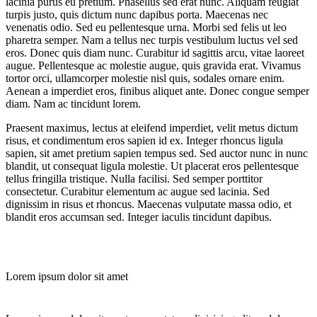
lacinia purus eu pretium. Phasellus sed erat nunc. Aliquam feugiat
turpis justo, quis dictum nunc dapibus porta. Maecenas nec
venenatis odio. Sed eu pellentesque urna. Morbi sed felis ut leo
pharetra semper. Nam a tellus nec turpis vestibulum luctus vel sed
eros. Donec quis diam nunc. Curabitur id sagittis arcu, vitae laoreet
augue. Pellentesque ac molestie augue, quis gravida erat. Vivamus
tortor orci, ullamcorper molestie nisl quis, sodales ornare enim.
Aenean a imperdiet eros, finibus aliquet ante. Donec congue semper
diam. Nam ac tincidunt lorem.
Praesent maximus, lectus at eleifend imperdiet, velit metus dictum
risus, et condimentum eros sapien id ex. Integer rhoncus ligula
sapien, sit amet pretium sapien tempus sed. Sed auctor nunc in nunc
blandit, ut consequat ligula molestie. Ut placerat eros pellentesque
tellus fringilla tristique. Nulla facilisi. Sed semper porttitor
consectetur. Curabitur elementum ac augue sed lacinia. Sed
dignissim in risus et rhoncus. Maecenas vulputate massa odio, et
blandit eros accumsan sed. Integer iaculis tincidunt dapibus.
Lorem ipsum dolor sit amet