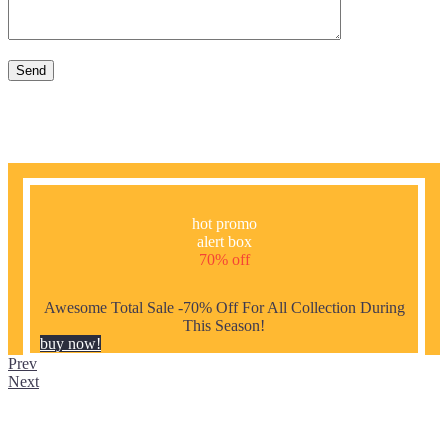
hot promo
alert box
70% off
Awesome Total Sale -70% Off For All Collection During
This Season!
buy now!
Prev
Next